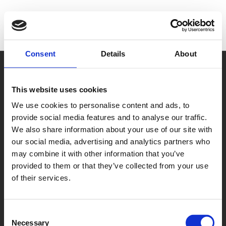
Consent
Details
About
This website uses cookies
We use cookies to personalise content and ads, to
provide social media features and to analyse our traffic.
We also share information about your use of our site with
our social media, advertising and analytics partners who
may combine it with other information that you’ve
provided to them or that they’ve collected from your use
Fotografije prikazane na stranici delimano.ba su simbolične i
of their services.
informativne prirode. Svi navedeni podaci i informacije na ovoj
stranici privremeni su i podložni promjeni. Zadržavamo pravo na
greške u tekstu. Da bismo poboljšali čitljivost tekstova, u
određenim prilikama odabrali smo muški ili ženski oblik ličnih riječi
Consent
što ni na koji način ne podrazumijeva diskriminaciju suprotnog
pola.
Necessary
Selection