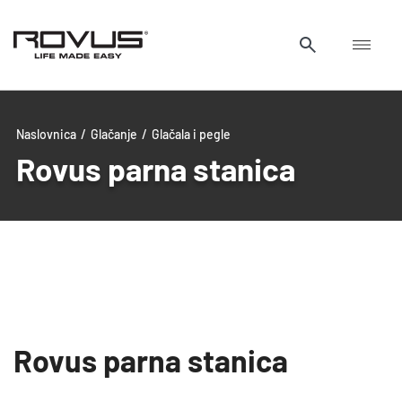
Naslovnica
/
Glačanje
/
Glačala i pegle
Rovus parna stanica
uwu
uwu
Rovus parna stanica