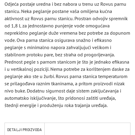
Odjeća postaje uredna i bez nabora u trenu uz Rovus parnu
stanicu. Neka peglanje postane vaša omiljena kućna
aktivnost uz Rovus parnu stanicu. Prostran odvojiv spremnik
od 1,8 L za jednostavno punjenje vode omogućava
neprekidno peglanje duže vremena bez potrebe za dopunom
vode. Ova parna stanica osigurava snažno i efikasno
peglanje s minimalno napora zahvaljujući velikom i
stabilnom protoku pare, bez straha od progorijevanja.
Prednost pegle s parnom stanicom je što je jednako efikasna
i u vertikalnoj poziciji. Nema potrebe za korištenjem daske za
peglanje ako ste u žurbi. Rovus parna stanica temperaturom
se prilagođava raznim tkaninama, a pritom proizvodi nizak
nivo buke. Dodatnu sigurnost daje sistem zaključavanja i
automatsko isključivanje, što pridonosi zaštiti uređaja,
štednji energije i produženju roka trajanja uređaja.
DETALJI PROIZVODA