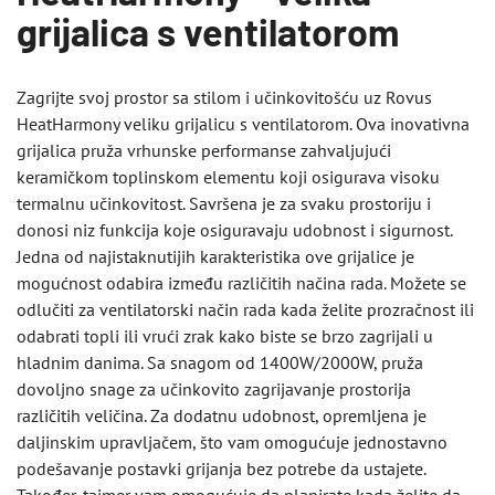
grijalica s ventilatorom
Zagrijte svoj prostor sa stilom i učinkovitošću uz Rovus
HeatHarmony veliku grijalicu s ventilatorom. Ova inovativna
grijalica pruža vrhunske performanse zahvaljujući
keramičkom toplinskom elementu koji osigurava visoku
termalnu učinkovitost. Savršena je za svaku prostoriju i
donosi niz funkcija koje osiguravaju udobnost i sigurnost.
Jedna od najistaknutijih karakteristika ove grijalice je
mogućnost odabira između različitih načina rada. Možete se
odlučiti za ventilatorski način rada kada želite prozračnost ili
odabrati topli ili vrući zrak kako biste se brzo zagrijali u
hladnim danima. Sa snagom od 1400W/2000W, pruža
dovoljno snage za učinkovito zagrijavanje prostorija
različitih veličina. Za dodatnu udobnost, opremljena je
daljinskim upravljačem, što vam omogućuje jednostavno
podešavanje postavki grijanja bez potrebe da ustajete.