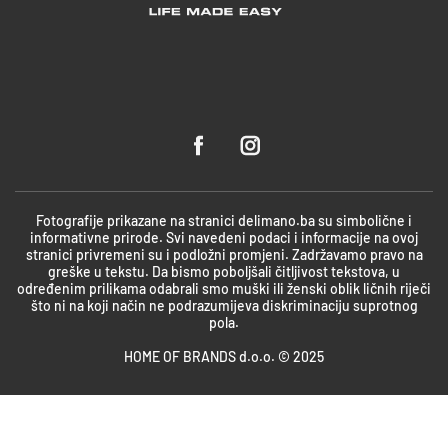
Fotografije prikazane na stranici delimano.ba su simbolične i
informativne prirode. Svi navedeni podaci i informacije na ovoj
stranici privremeni su i podložni promjeni. Zadržavamo pravo na
greške u tekstu. Da bismo poboljšali čitljivost tekstova, u
određenim prilikama odabrali smo muški ili ženski oblik ličnih riječi
što ni na koji način ne podrazumijeva diskriminaciju suprotnog
pola.
HOME OF BRANDS d.o.o. © 2025
Bosnian
English