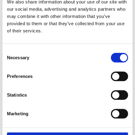
We also share information about your use of our site with
our social media, advertising and analytics partners who
Potražite u trgovinama
may combine it with other information that you’ve
provided to them or that they’ve collected from your use
of their services.
Rovus proizvode potražite i kod naših partnera
Consent
Necessary
Selection
Preferences
Statistics
HeatHarmony - mala grijalica s ventilatorom
Marketing
Rovus parna stanica