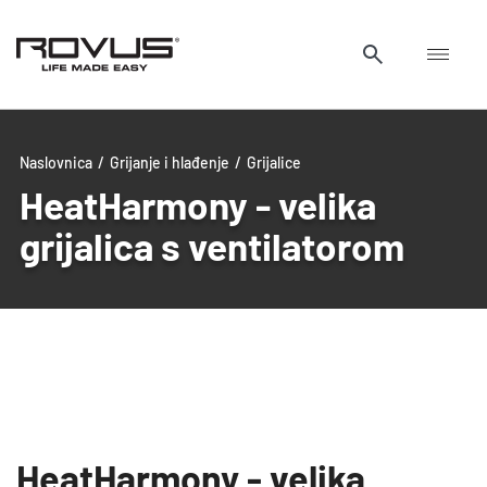
Naslovnica
/
Grijanje i hlađenje
/
Grijalice
HeatHarmony - velika
grijalica s ventilatorom
uwu
uwu
HeatHarmony - velika