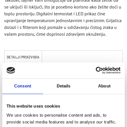
Također, tajmer vam omogućuje da planirate kada želite da
se uključi ili isključi, što je posebno korisno ako želite doći u
toplu prostoriju. Digitalni termostat i LED prikaz čine
upravljanje temperaturom jednostavnim i preciznim. Grijalica
dolazi i s filterom koji pomaže u održavanju čistog zraka u
vašem prostoru, čime doprinosi zdravijem okruženju.
DETALJI PROIZVODA
Keramički toplinski element, visoka toplinska
učinkovitost.
Ventilator/topli/vrući zrak za odabir.
Automatska zaštita od pregrijavanja.
Consent
Details
About
Snaga: 1400W/2000W.
Tajmer s postavkama od 0 do 12 sati.
Digitalna kontrola termostata i LED prikaz.
This website uses cookies
S filterom.
S daljinskim upravljačem.
We use cookies to personalise content and ads, to
provide social media features and to analyse our traffic.