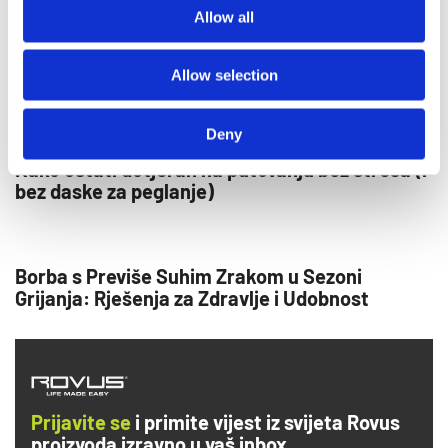
Allow all
Rovus Vacuum Cleaner - ručni usisivač
Allow selection
Deny
Kako ostati dotjeran na putovanju bez stresa (i
bez daske za peglanje)
Borba s Previše Suhim Zrakom u Sezoni
Grijanja: Rješenja za Zdravlje i Udobnost
Prijavite se
i primite vijest iz svijeta Rovus
proizvoda izravno u vaš inbox.