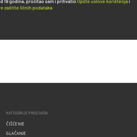
d 18 godina, pročitao sam i prihvatio
Opšte uslove korištenja
i
e zaštite ličnih podataka
KATEGORIJE PROIZVODA
ČIŠĆENJE
GLAČANJE