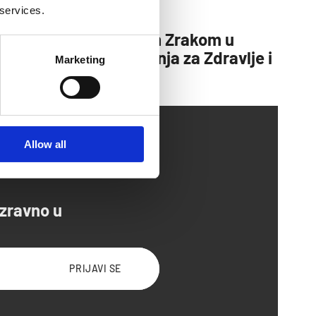
 services.
Borba s Previše Suhim Zrakom u
Sezoni Grijanja: Rješenja za Zdravlje i
Marketing
Udobnost
Allow all
izravno u
PRIJAVI SE