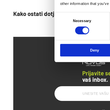
other information that you’ve
Kako ostati dotjeran na putovanju bez
Consent
Necessary
Selection
Deny
Prijavite s
vaš inbox.