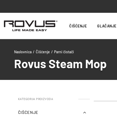
ČIŠĆENJE
GLAČANJE
Naslovnica
/
Čišćenje
/
Parni čistači
Rovus Steam Mop
KATEGORIJA PROIZVODA
uwu
uwu
uwu
uwu
uwu
uwu
uwu
uwu
uwu
uwu
uwu
ČIŠĆENJE