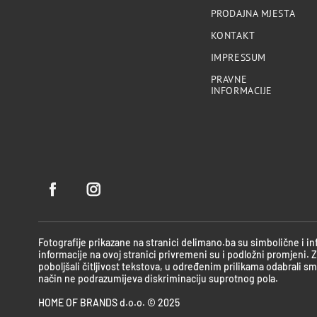
PRODAJNA MJESTA
KONTAKT
IMPRESSUM
PRAVNE
INFORMACIJE
Fotografije prikazane na stranici delimano.ba su simbolične i i
informacije na ovoj stranici privremeni su i podložni promjeni.
poboljšali čitljivost tekstova, u određenim prilikama odabrali smo 
način ne podrazumijeva diskriminaciju suprotnog pola.
HOME OF BRANDS d.o.o. © 2025