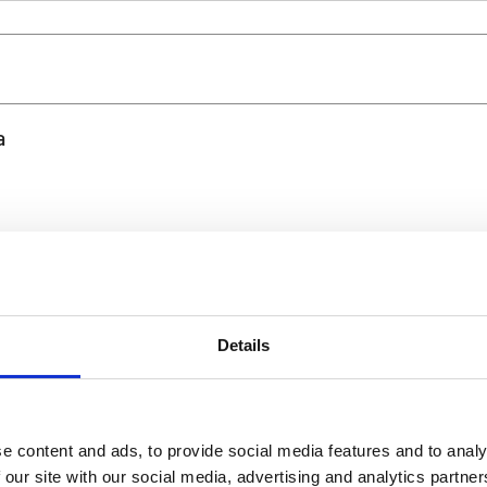
a
Details
Rovus Multi Cleaner sveobuhvatni set za čišćenje 4 u 1
e content and ads, to provide social media features and to analy
 our site with our social media, advertising and analytics partn