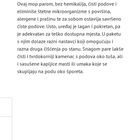
Ovaj mop parom, bez hemikalija, čisti podove i
eliminiše štetne mikroorganizme s površina,
alergene i prašinu te za sobom ostavlja savršeno
čiste podove. Usto, uređaj je lagan i pokretan, pa
je adekvatan za teško dostupna mjesta. U paketu
s njim dolaze razni nastavci koji omogućuju i
razna druga čišćenja po stanu. Snagom pare lakše
čisti i tvrdokorniji kamenac s podova oko tuša, ali
i sasušene kapljice masti ili umaka koje se
skupljaju na podu oko šporeta.