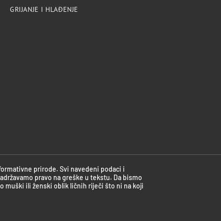
GRIJANJE I HLAĐENJE
nformativne prirode. Svi navedeni podaci i
 Zadržavamo pravo na greške u tekstu. Da bismo
muški ili ženski oblik ličnih riječi što ni na koji